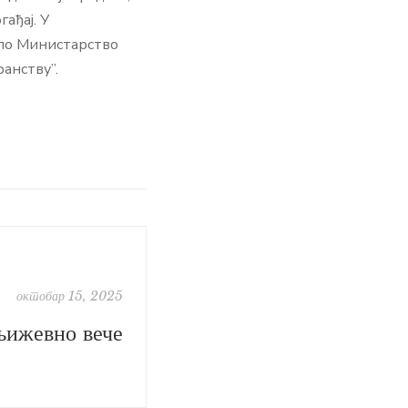
ађај. У
ало Министарство
анству”.
октобар 15, 2025
ижевно вече