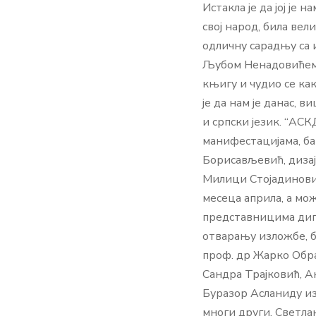
Истакла је да јој је
свој народ, била ве
одличну сарадњу са
Љубом Ненадовићем, 
књигу и чудио се ка
је да нам је данас, 
и српски језик. “АС
манифестацијама, ба
Борисављевић, дизај
Милици Стојадиновић
месеца априла, а мо
представницима дипл
отварању изложбе, б
проф. др Жарко Обра
Сандра Трајковић, А
Буразор Асланиду и
многи други. Светла