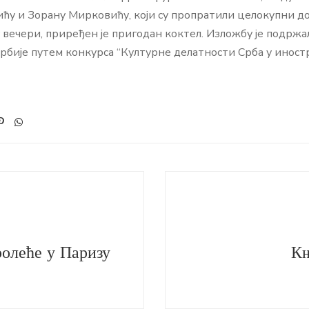
у и Зорану Мирковићу, који су пропратили целокупни дог
вечери, приређен је пригодан коктел. Изложбу је подрж
рбије путем конкурса “Културне делатности Срба у иностр
олеће у Паризу
Књ