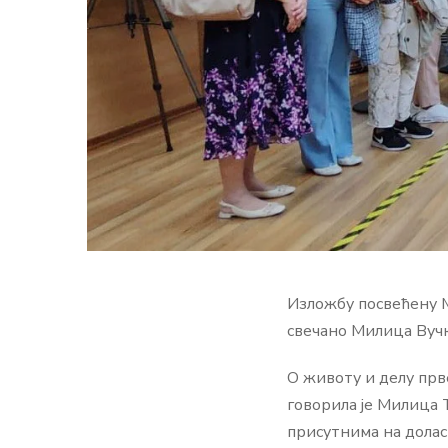
Изложбу посвећену 
свечано Милица Вучк
О животу и делу прв
говорила је Милица 
присутнима на долас