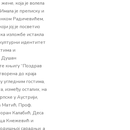
жене, која је волела
Имала је преписку и
анком Радичевићем,
и јој је посветио
рка изложбе истакла
и културни идентитет
стима и
. Душан
ате књигу “Поздрав
ворена до краја
у угледним гостима,
, између осталих, на
рпске у Аустрији,
а Матић, Проф.
Зоран Калабић, Деса
ица Кнежевић и
годишњој сарадњи, а