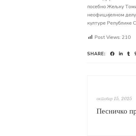
посебно Жељку Томић
неофицијелном делу 
културе Републике С
Post Views:
210
SHARE:
октобар 15, 2025
Песничко пр