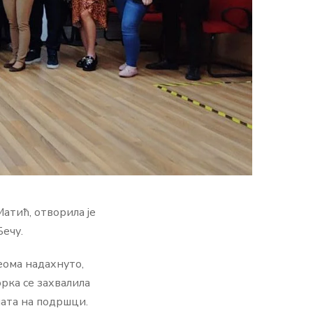
атић, отворила је
Бечу.
еома надахнуто,
рка се захвалила
лата на подршци.