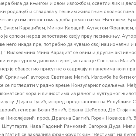
 намера била да књигом и овом изложбом, осветли лик и дело 
лики родољуб и стварала у тешким животним околностима. 
 истакнутим личностима у доба романтизма: Његошем, Бр
Вуком Караџићем, Мином Караџић, Аугустом Франклом, кој
ко је српски народ запоставио своју прву песникињу. Ауто
више него икада пре, потребно да чувамо свој национални 
КД “ Вилхелмина Мина Караџић” се овим и другим активно
ви и културном дипломатијом”, истакла је Светлана Матић
нер је обавестио присутне о садржају и панелима који пр
 Српкињи”, ауторке Светлане Матић. Изложба ће бити от
же се погледати у радно време Конзуларног одељења. Међ
оматског кора и личностима из јавног и културног живота
илу су: Дијана Гусић, испред представништва Републике С
довић, генерал Бојан Зрнић, Бојана Шећеров, Др Стојанк
на Николајевић, проф. Драгана Балтић, Горан Новаковић, 
з Штутгарта, Нада Радонић Ранковић, Загорка Дуда, Мил
на Матић се захвалила франкфуртским “Вестима”, на дуго