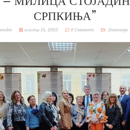
 – МИЛИЦА СТОЈАДИ
СРПКИЊА”
sandra
октобар 15, 2025
0 Comments
Desavanja