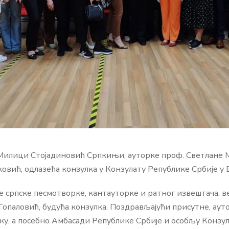
Милици Стојадиновић Српкињи, ауторке проф. Светлане М
овић, одлазећа конзулка у Конзулату Републике Србије у 
е српске песмотворке, кантауторке и ратног извештача, в
Топаловић, будућа конзулка. Поздрављајући присутне, ауто
ку, а посебно Амбасади Републике Србије и особљу Конзу