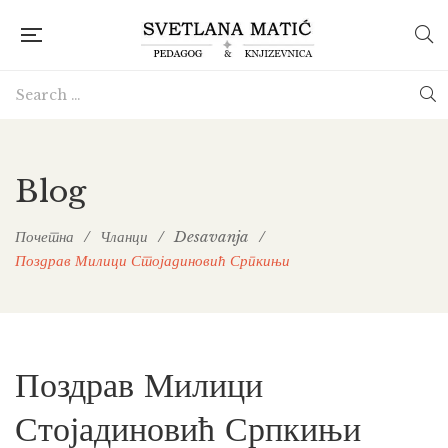
Blog
Почетна
/
Чланци
/
Desavanja
/
Поздрав Милици Стојадиновић Српкињи
Поздрав Милици
Стојадиновић Српкињи