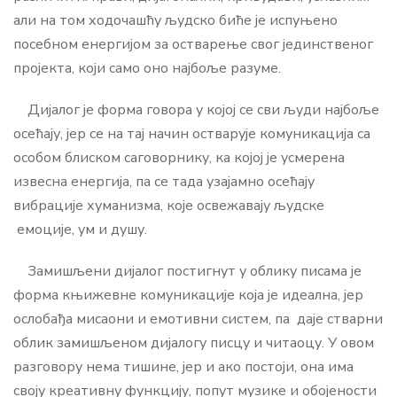
али на том ходочашћу људско биће је испуњено
посебном енергијом за остварење свог јединственог
пројекта, који само оно најбоље разуме.
Дијалог је форма говора у којој се сви људи најбоље
осећају, јер се на тај начин остварује комуникација са
особом блиском саговорнику, ка којој је усмерена
извесна енергија, па се тада узајамно осећају
вибрације хуманизма, које освежавају људске
емоције, ум и душу.
Замишљени дијалог постигнут у облику писама је
форма књижевне комуникације која је идеална, јер
ослобађа мисаони и емотивни систем, па даје стварни
облик замишљеном дијалогу писцу и читаоцу. У овом
разговору нема тишине, јер и ако постоји, она има
своју креативну функцију, попут музике и обојености