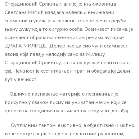
Стојадиновић Српкињи, али јој је књижевница
Светлана Матић извајала најлепши књижевни
споменик и увила је у свилене тонове речи, грејући
њену душу која то сигурно осећа. Осамнаест писама, је
осамнаест обраћања племенитим речима ауторке:
ДРАГА МИЛИЦЕ. Делује као да смо чули осамнаест
звона која певају мелодију само за Милицу
Стојадиновић Српкињу, за њену душу и вечити њен
сјај. Нежност је сустигла њен траг и обасјала јој даљи
пут у вечност.
Одлично познавање материје о песникињи је
присутно у сваком писму на уникатан начин који се
односи на специфичну књижевну тему или догађај.
Суптилним тактом, емотивно, а објективно и моћно
извезено је савршено дело педантним рукописом,