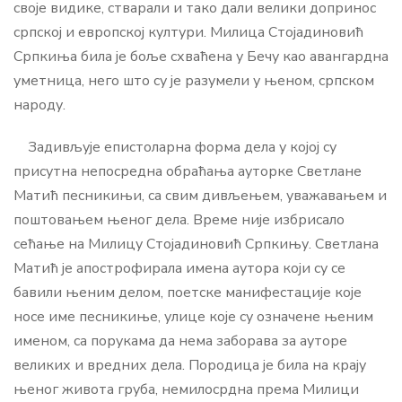
своје видике, стварали и тако дали велики допринос
српској и европској култури. Милица Стојадиновић
Српкиња била је боље схваћена у Бечу као авангардна
уметница, него што су је разумели у њеном, српском
народу.
Задивљује епистоларна форма дела у којој су
присутна непосредна обраћања ауторке Светлане
Матић песникињи, са свим дивљењем, уважавањем и
поштовањем њеног дела. Време није избрисало
сећање на Милицу Стојадиновић Српкињу. Светлана
Матић је апострофирала имена аутора који су се
бавили њеним делом, поетске манифестације које
носе име песникиње, улице које су означене њеним
именом, са порукама да нема заборава за ауторе
великих и вредних дела. Породица је била на крају
њеног живота груба, немилосрдна према Милици