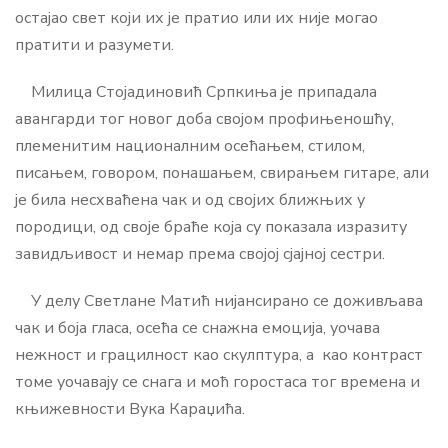
остајао свет који их је пратио или их није могао
пратити и разумети.
Милица Стојадиновић Српкиња је припадала
авангарди тог новог доба својом профињеношћу,
племенитим националним осећањем, стилом,
писањем, говором, понашањем, свирањем гитаре, али
је била несхваћена чак и од својих ближњих у
породици, од своје браће која су показала изразиту
завидљивост и немар према својој сјајној сестри.
У делу Светлане Матић нијансирано се доживљава
чак и боја гласа, осећа се снажна емоција, уочава
нежност и грацилност као скулптура, а као контраст
томе уочавају се снага и моћ горостаса тог времена и
књижевности Вука Караџића.