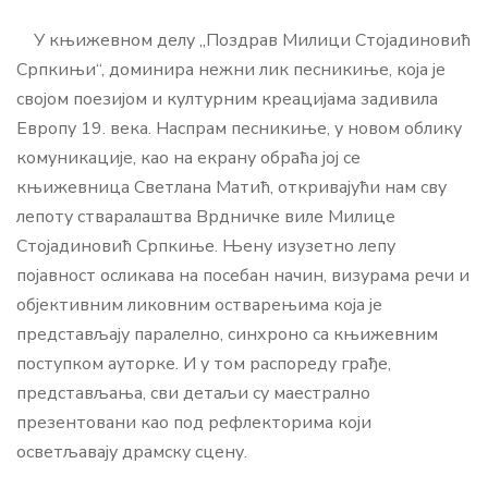
У књижевном делу „Поздрав Милици Стојадиновић
Српкињи“, доминира нежни лик песникиње, која је
својом поезијом и културним креацијама задивила
Европу 19. века. Наспрам песникиње, у новом облику
комуникације, као на екрану обраћа јој се
књижевница Светлана Матић, откривајући нам сву
лепоту стваралаштва Врдничке виле Милице
Стојадиновић Српкиње. Њену изузетно лепу
појавност осликава на посебан начин, визурама речи и
објективним ликовним остварењима која је
представљају паралелно, синхроно са књижевним
поступком ауторке. И у том распореду грађе,
представљања, сви детаљи су маестрално
презентовани као под рефлекторима који
осветљавају драмску сцену.