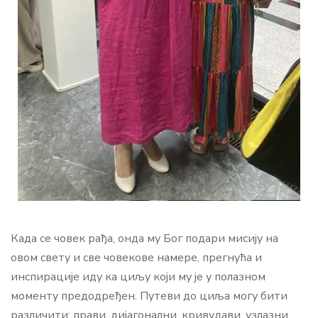
Када се човек рађа, онда му Бог подари мисију на
овом свету и све човекове намере, прегнућа и
инспирације иду ка циљу који му је у полазном
моменту предодређен. Путеви до циља могу бити
различити: прави, дијагонални, кривудави, узлазни…