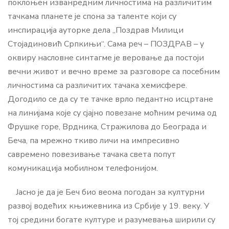
поклоњен изванредним личностима на различитим
тачкама планете је спона за таленте који су
инспирација ауторке дела „Поздрав Милици
Стојадиновић Српкињи“. Сама реч – ПОЗДРАВ – у
оквиру насловне синтагме је веровање да постоји
вечни живот и вечно време за разговоре са посебним
личностима са различитих тачака хемисфере.
Догодило се да су те тачке врло педантно исцртане
на линијама које су сјајно повезане моћним речима од
Фрушке горе, Врдника, Стражилова до Београда и
Беча, па мрежно ткиво личи на импресивно
савремено повезивање тачака света попут
комуникација мобилном телефонијом.
Јасно је да је Беч био веома погодан за културни
развој водећих књижевника из Србије у 19. веку. У
тој средини богате културе и разумевања ширили су