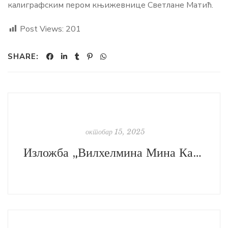
калиграфским пером књижевнице Светлане Матић.
Post Views:
201
SHARE:
октобар 15, 2025
Изложба „Вилхелмина Мина Караџић“