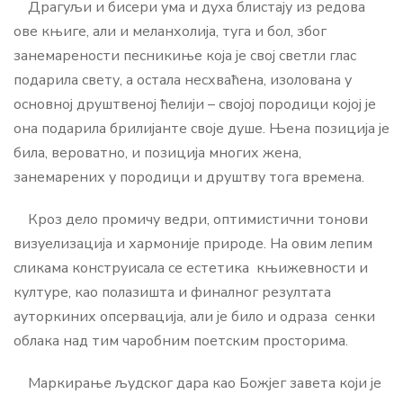
Драгуљи и бисери ума и духа блистају из редова
ове књиге, али и меланхолија, туга и бол, због
занемарености песникиње која је свој светли глас
подарила свету, а остала несхваћена, изолована у
основној друштвеној ћелији – својој породици којој је
она подарила брилијанте своје душе. Њена позиција је
била, вероватно, и позиција многих жена,
занемарених у породици и друштву тога времена.
Кроз дело промичу ведри, оптимистични тонови
визуелизација и хармоније природе. На овим лепим
сликама конструисала се естетика књижевности и
културе, као полазишта и финалног резултата
ауторкиних опсервација, али је било и одраза сенки
облака над тим чаробним поетским просторима.
Маркирање људског дара као Божјег завета који је