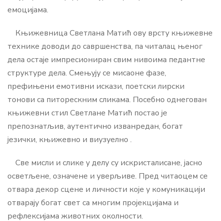
емоцијама.
Књижевница Светлана Матић ову врсту књижевне
технике доводи до савршенства, па читалац њеног
дела остаје импресиониран свим нивоима педантне
структуре дела. Смењују се мисаоне фазе,
префињени емотивни искази, поетски лирски
тонови са питорескним сликама. Посебно однегован
књижевни стил Светлане Матић постао је
препознатљив, аутентично изванредан, богат
језички, књижевно и виузуелно .
Све мисли и слике у делу су искристалисане, јасно
осветљене, означене и уверљиве. Пред читаоцем се
отвара декор сцене и личности које у комуникацији
отварају богат свет са многим пројекцијама и
рефлексијама животних околности.