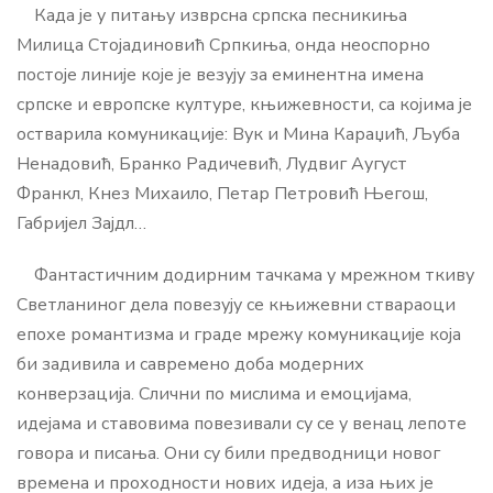
Када је у питању изврсна српска песникиња
Милица Стојадиновић Српкиња, онда неоспорно
постоје линије које је везују за еминентна имена
српске и европске културе, књижевности, са којима је
остварила комуникације: Вук и Мина Караџић, Љуба
Ненадовић, Бранко Радичевић, Лудвиг Аугуст
Франкл, Кнез Михаило, Петар Петровић Његош,
Габријел Зајдл…
Фантастичним додирним тачкама у мрежном ткиву
Светланиног дела повезују се књижевни ствараоци
епохе романтизма и граде мрежу комуникације која
би задивила и савремено доба модерних
конверзација. Слични по мислима и емоцијама,
идејама и ставовима повезивали су се у венац лепоте
говора и писања. Они су били предводници новог
времена и проходности нових идеја, а иза њих је