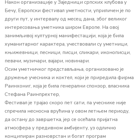
Након организације у Заједници српских клубова у
Бечу, Европски фестивал уметности, уприличен је по
други пут, у интервалу од месец дана, због великог
интересовања уметника широм Европе. На овој
занимљивој културној манифестацији, која је била
хуманитарног карактера, учествовали су уметници,
књижевници, песници, писци, сликари, иконописци,
певачи, музичари, вајари, новинари.
Осим уметничког представљања, организовано је
дружење учесника и коктел, који је приредила фирма
Раинхониг, која је била генерални спонзор, власника
Стефана Раинпрехтер,
Фестивал је трајао скоро пет сати, па учеснике није
спречила несносна врућина у овом летњем периоду,
да остану до завршетка, јер се осећала пријатна
атмосфера у предивном амбијенту, уз одлично
конципиран разноврстан и богат програм