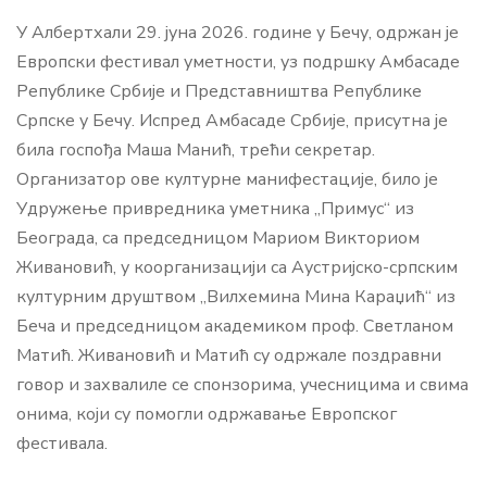
У Албертхали 29. јунa 2026. године у Бечу, одржан је
Европски фестивал уметности, уз подршку Амбасаде
Републике Србије и Представништва Републике
Српске у Бечу. Испред Амбасаде Србије, присутна је
била госпођа Маша Манић, трећи секретар.
Организатор ове културне манифестације, било је
Удружење привредника уметника „Примус“ из
Београда, са председницом Мариом Викториом
Живановић, у коорганизацији са Аустријско-српским
културним друштвом „Вилхемина Мина Караџић“ из
Беча и председницом академиком проф. Светланом
Матић. Живановић и Матић су одржале поздравни
говор и захвалиле се спонзорима, учесницима и свима
онима, који су помогли одржавање Европског
фестивала.