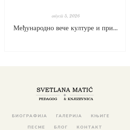
август 5, 2026
Међународно вече културе и пријатељства у Општини Зета
БИОГРАФИЈА
ГАЛЕРИЈА
КЊИГЕ
ПЕСМЕ
БЛОГ
КОНТАКТ