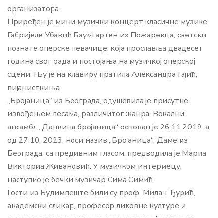
организатора.
Приређен је мини музички концерт класичне музике
Габријеле Убавић Баумгартен из Пожаревца, светски
познате оперске певачице, која прославља двадесет
година свог рада и постојања на музичкој оперској
сцени. Њу је на клавиру пратила Александра Гајић,
пијанисткиња.
„Бројаница“ из Београда, одушевила је присутне,
извођењем песама, различитог жанра. Вокални
ансамбл „Данкина бројаница“ основан је 26.11.2019. а
од 27.10. 2023. носи назив „Бројаница“. Даме из
Београда, са предивним гласом, предводила је Мариа
Викториа Живановић. У музичком интермецу,
наступио је бечки музичар Сима Симић.
Гости из Будимпеште били су проф. Милан Ђурић,
академски сликар, професор ликовне културе и