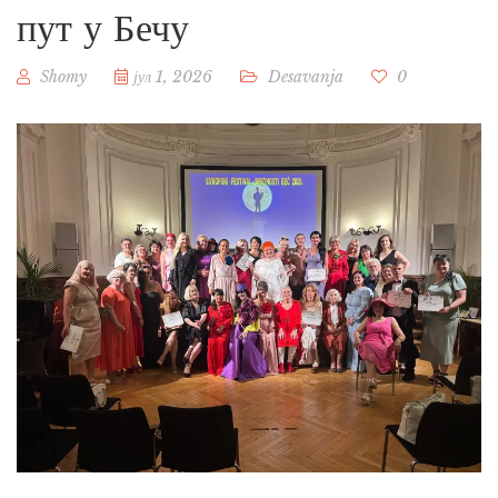
пут у Бечу
Shomy
јул 1, 2026
Desavanja
0