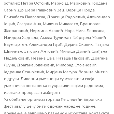
осталих: Петра Остојић, Марко Д. Марковић, Гордана
Сарић, Др Вјера Рашковић Зец, Верица Преда,
Елизабета Павловска, Драгица Радојевић, Александар
Јоцић, Слађана Ана, Милена Микалето, Бранислав
Флорановић, Нермина Аговић, Нора Ника Лепосава,
Изидора Хаднадз, Амела Ђулиман, Габријела Убавић
Баумгартен, Александра Гајић, Дијана Скилих, Татјана
Шпилман, Загорка Антовић, Милица Димић, Слађана
Недељковић, Невена Џаја, Наташа Пајковић, Драгана
Љуна, Драгана Јовановић, Милорад Стојановић,
Јадранка Станојевић, Мирјана Магура, Зорица Митић
и други. Ликовни уметници су изложили своја
уметничка остварења и украсили својим радовима,
иаонако, прекрасан амбијент.
Уз обећање организатора да ће следећи Европски
фестивал у Бечу бити одржан наредне године,
дружење је завршено разменом искустава, контаката,