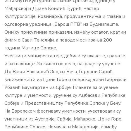
истакнути културни посланик српске заједнице у
Мађарској и Диана Кондић Ђурић, мастер
културологије, новинарка, продуценткиња и главна и
одговорна уредница „Варош РТВ“ из Будимпеште.
Они су присутнима приказали, између осталог, кратки
филм о Сави Текелији, а поводом оснивања 200
година Матице Српске.
Учесници манифестације, добили су плакете, грамате
и захвалнице. За животно дело, награде су уручене
Др Вјери Рашковић Зец из Беча, Гордани Сарић,
књижевници из Црне Горе и оперској диви Габријели
Убавић Баумгартен из Србије. Плакете за очување
културе и уметности, уручене су Амбасади Републике
Србије и Представништву Републике Српске у Бечу.
На Европском фестивалу уметности, учествовали су
уметници из Аустрије, Србије, Мађарске, Црне Горе,
Републике Српске, Немачке и Македоније, између