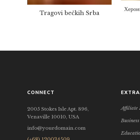
Херои
Tragovi bečkih Srba
CONNECT
EXTRA
Affiliat
2005 Stokes Isle Apt. 896,
Venaville 10010, USA
Business
info@yourdomain.com
Educatio
(+68) 120034509