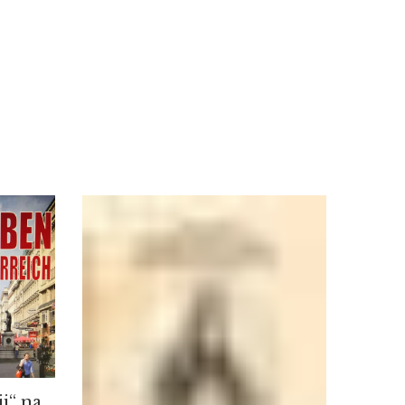
ji“ na