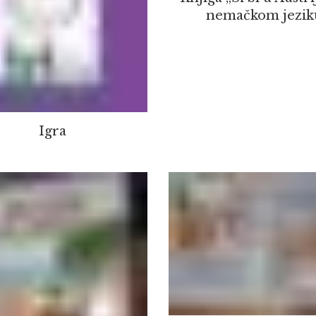
nemačkom jezik
Igra