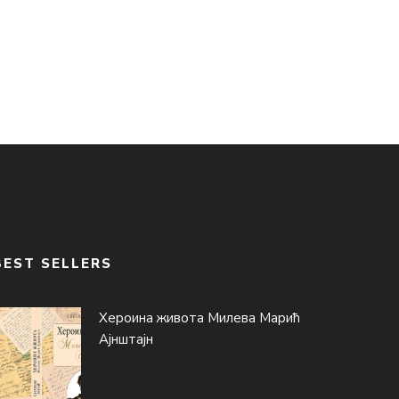
BEST SELLERS
Хероина живота Милева Марић
Ајнштајн