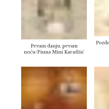
Pozdr
Pevam danju, pevam
noću/Pisma Mini Karadžić