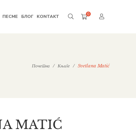
0
ПЕСМЕ
БЛОГ
KONTAKT
Почетна
/
Књиге
/
Svetlana Matić
A MATIĆ