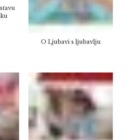
astavu
iku
O Ljubavi s ljubavlju