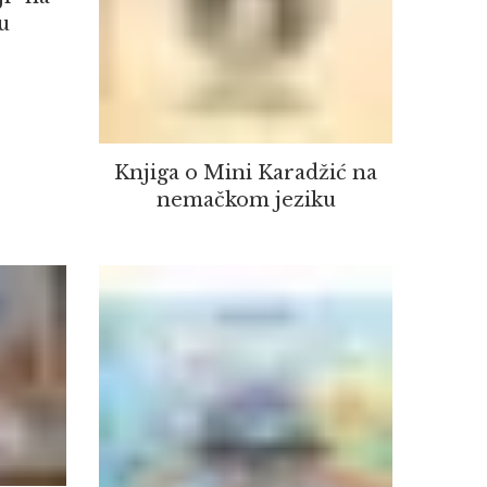
u
Knjiga o Mini Karadžić na
nemačkom jeziku