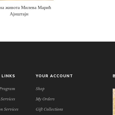
на живота Милева Марић
Ајнштајн
 LINKS
YOUR ACCOUNT
e Program
Shop
 Services
My Orders
n Services
Gift Collections